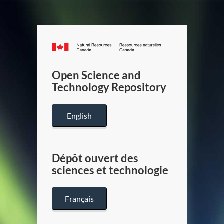
Canada.ca
/
Gouverneme
Open Science and
du
Technology Repository
Canada
English
Dépôt ouvert des
sciences et technologie
Français