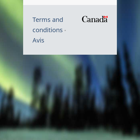
Terms and
/
conditions
Symbole
Avis
du
gouvernem
du
Canada