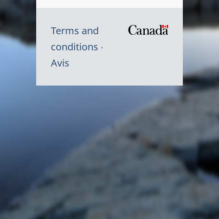
Terms and
/
conditions
Symbole
Avis
du
gouvernem
du
Canada