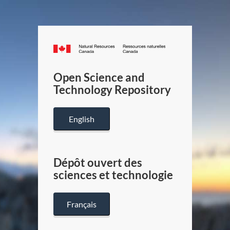
Canada.ca
/
Gouverneme
Open Science and
du
Technology Repository
Canada
English
Dépôt ouvert des
sciences et technologie
Français