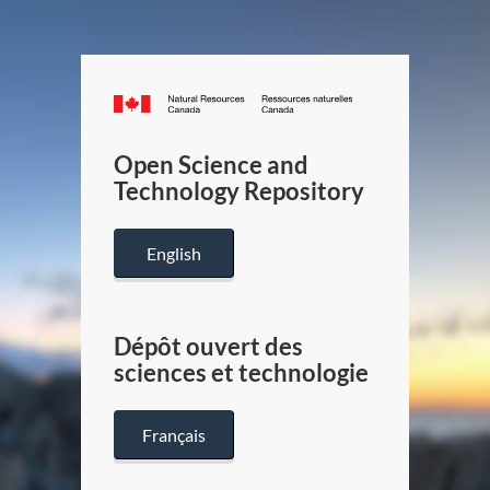
Canada.ca
/
Gouverneme
Open Science and
du
Technology Repository
Canada
English
Dépôt ouvert des
sciences et technologie
Français