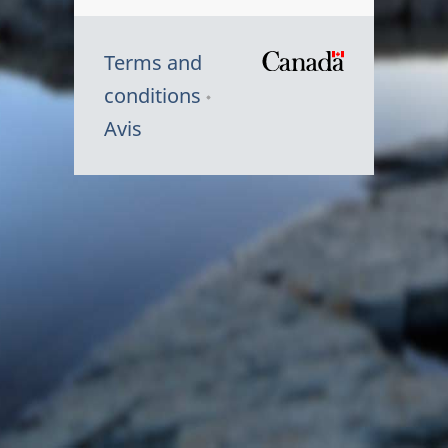
Terms and
/
conditions
Symbole
Avis
du
gouvernem
du
Canada