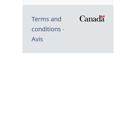
Terms and
/
conditions
Symbole
Avis
du
gouvernem
du
Canada