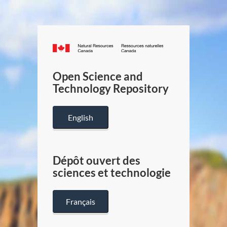
Canada.ca
/
Gouverneme
Open Science and
du
Technology Repository
Canada
English
Dépôt ouvert des
sciences et technologie
Français