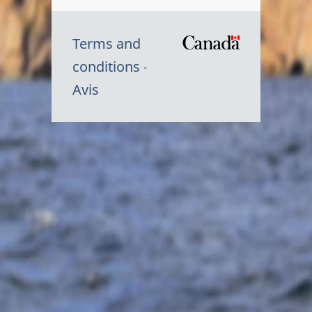
Terms and
/
conditions
Symbole
Avis
du
gouvernem
du
Canada