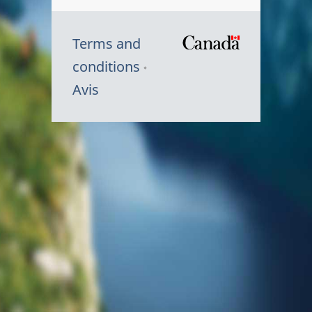
Terms and
/
conditions
Symbole
Avis
du
gouvernem
du
Canada