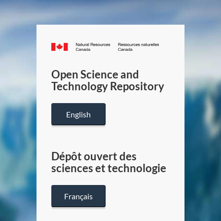
Canada.ca
/
Gouverneme
Open Science and
du
Technology Repository
Canada
English
Dépôt ouvert des
sciences et technologie
Français