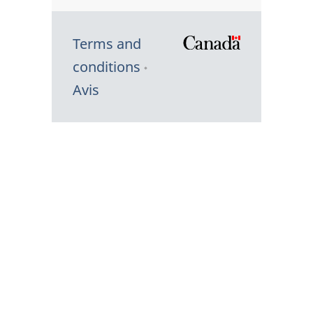
Terms and
/
conditions
Symbole
Avis
du
gouvernem
du
Canada