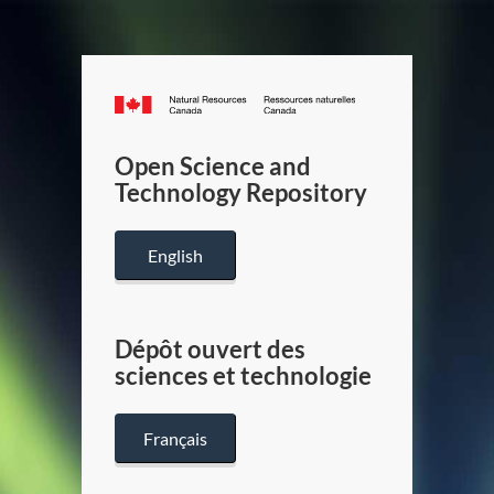
Canada.ca
/
Gouverneme
Open Science and
du
Technology Repository
Canada
English
Dépôt ouvert des
sciences et technologie
Français