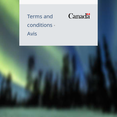
Terms and
/
conditions
Symbole
Avis
du
gouvernem
du
Canada