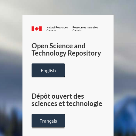
Canada.ca
/
Gouverneme
Open Science and
du
Technology Repository
Canada
English
Dépôt ouvert des
sciences et technologie
Français