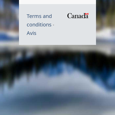
Terms and
/
conditions
Symbole
Avis
du
gouvernem
du
Canada