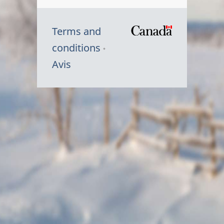
Terms and
/
conditions
Symbole
Avis
du
gouvernem
du
Canada