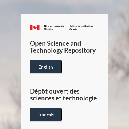
Canada.ca
/
Gouverneme
Open Science and
du
Technology Repository
Canada
English
Dépôt ouvert des
sciences et technologie
Français