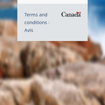
Terms and
/
conditions
Symbole
Avis
du
gouvernem
du
Canada