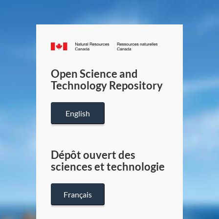
Canada.ca
/
Gouverneme
Open Science and
du
Technology Repository
Canada
English
Dépôt ouvert des
sciences et technologie
Français