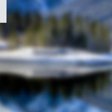
/
Symbole
du
gouvernement
du
Canada