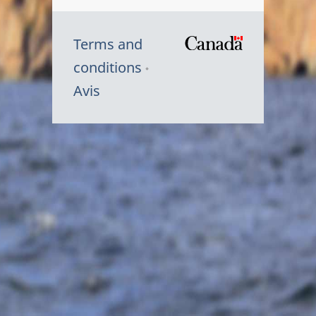
Terms and
/
conditions
Symbole
Avis
du
gouvernem
du
Canada