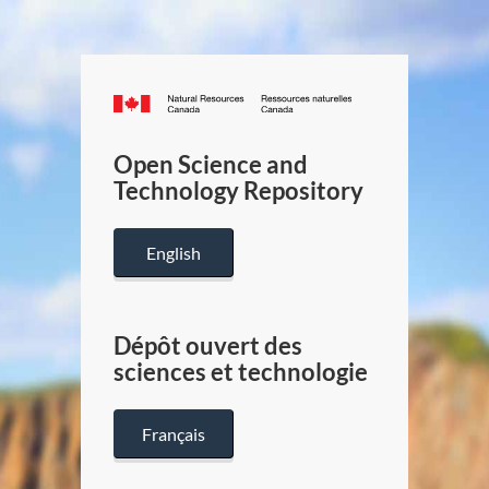
Canada.ca
/
Gouverneme
Open Science and
du
Technology Repository
Canada
English
Dépôt ouvert des
sciences et technologie
Français