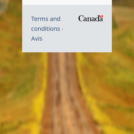
Terms and
/
conditions
Symbole
Avis
du
gouvernem
du
Canada