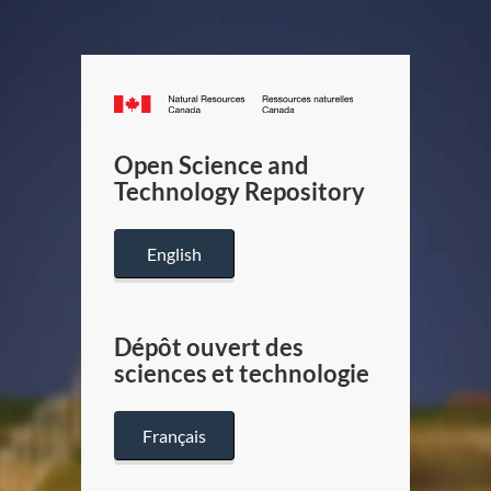
Canada.ca
/
Gouverneme
Open Science and
du
Technology Repository
Canada
English
Dépôt ouvert des
sciences et technologie
Français