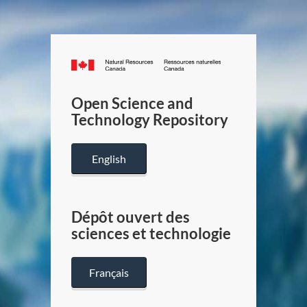
Canada.ca
/
Gouverneme
Open Science and
du
Technology Repository
Canada
English
Dépôt ouvert des
sciences et technologie
Français