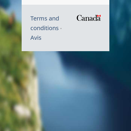
Terms and
/
conditions
Symbole
Avis
du
gouvernem
du
Canada