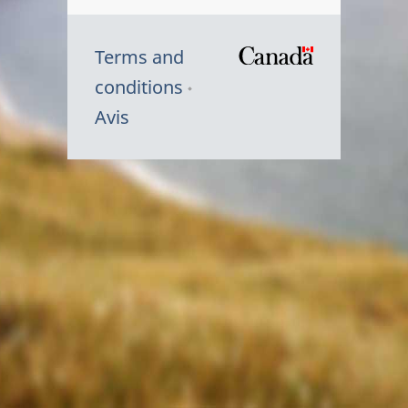
Terms and
/
conditions
Symbole
Avis
du
gouvernem
du
Canada