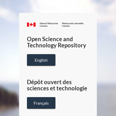
Canada.ca
/
Gouverneme
Open Science and
du
Technology Repository
Canada
English
Dépôt ouvert des
sciences et technologie
Français