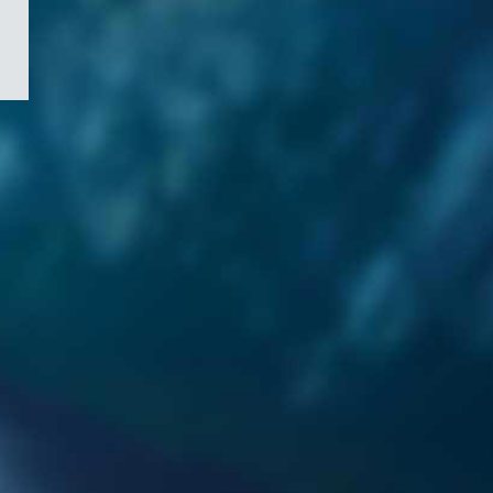
/
Symbole
du
gouvernement
du
Canada