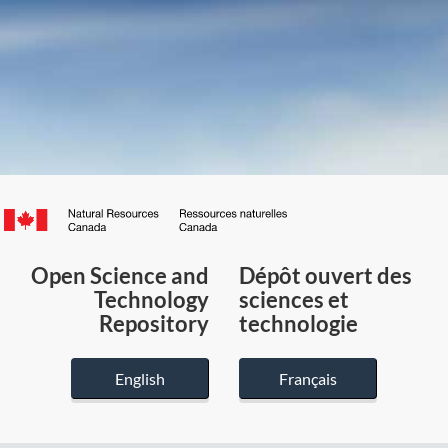
Canada.ca
/
Gouvernement
Open Science and
Dépôt ouvert des
du
Technology
sciences et
Canada
Repository
technologie
English
Français