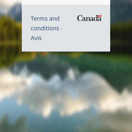
Terms and
/
conditions
Symbole
Avis
du
gouvernem
du
Canada