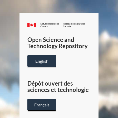
Canada.ca
/
Gouverneme
Open Science and
du
Technology Repository
Canada
English
Dépôt ouvert des
sciences et technologie
Français