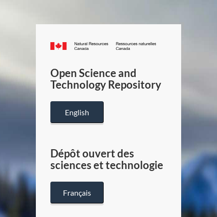
Canada.ca
/
Gouverneme
Open Science and
du
Technology Repository
Canada
English
Dépôt ouvert des
sciences et technologie
Français