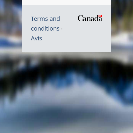
Terms and
/
conditions
Symbole
Avis
du
gouvernem
du
Canada