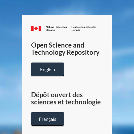
Canada.ca
/
Gouverneme
Open Science and
du
Technology Repository
Canada
English
Dépôt ouvert des
sciences et technologie
Français