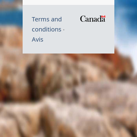
Terms and
/
conditions
Symbole
Avis
du
gouvernem
du
Canada