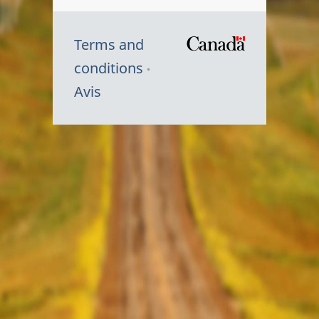
Terms and
/
conditions
Symbole
Avis
du
gouvernem
du
Canada