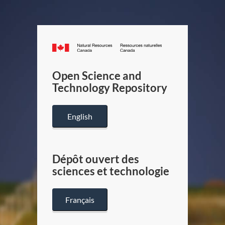
Canada.ca
/
Gouverneme
Open Science and
du
Technology Repository
Canada
English
Dépôt ouvert des
sciences et technologie
Français