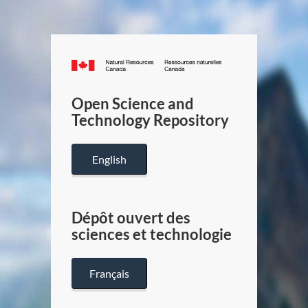
Canada.ca
/
Gouverneme
Open Science and
du
Technology Repository
Canada
English
Dépôt ouvert des
sciences et technologie
Français