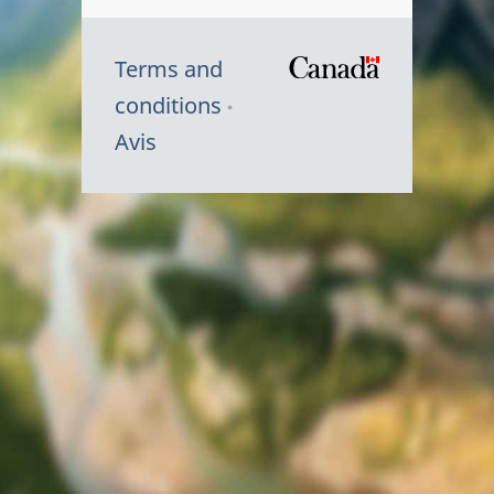
Terms and
/
conditions
Symbole
Avis
du
gouvernem
du
Canada