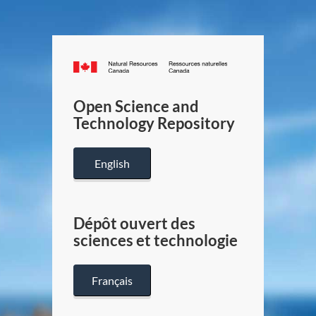
Canada.ca
/
Gouverneme
Open Science and
du
Technology Repository
Canada
English
Dépôt ouvert des
sciences et technologie
Français