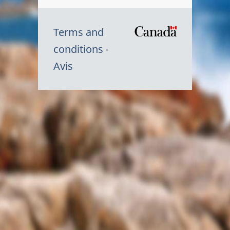
Terms and
/
conditions
Symbole
Avis
du
gouvernem
du
Canada