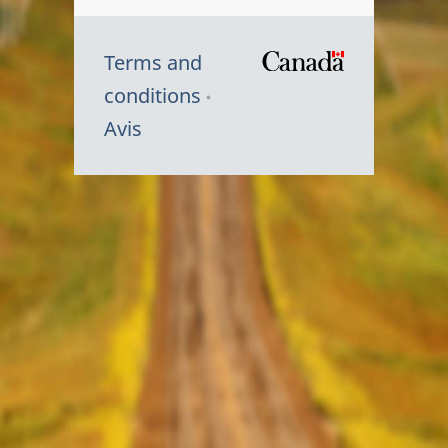
Terms and
/
conditions
Symbole
Avis
du
gouvernem
du
Canada