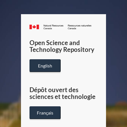
Canada.ca
/
Gouverneme
Open Science and
du
Technology Repository
Canada
English
Dépôt ouvert des
sciences et technologie
Français