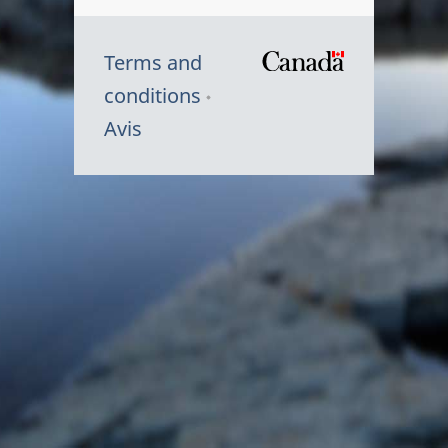
Terms and
/
conditions
Symbole
Avis
du
gouvernem
du
Canada