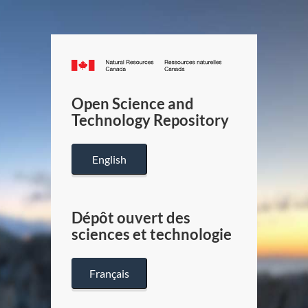
Canada.ca
/
Gouverneme
Open Science and
du
Technology Repository
Canada
English
Dépôt ouvert des
sciences et technologie
Français