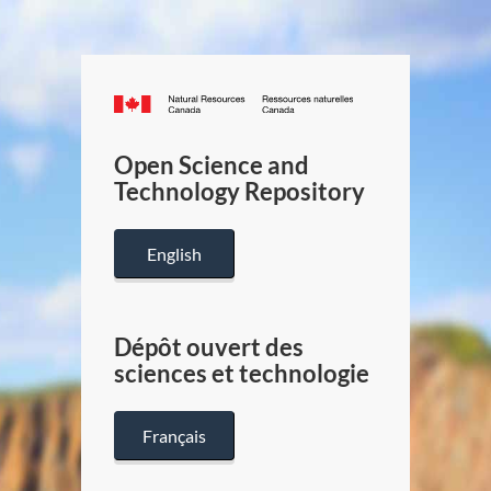
Canada.ca
/
Gouverneme
Open Science and
du
Technology Repository
Canada
English
Dépôt ouvert des
sciences et technologie
Français