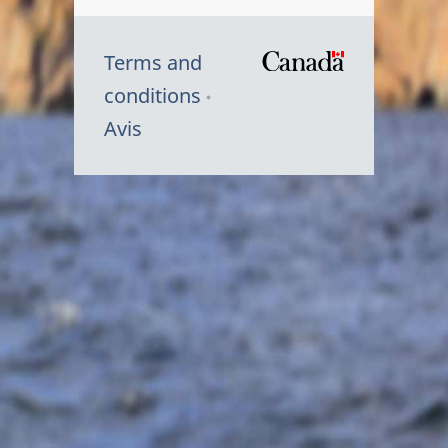
Terms and
/
conditions
Symbole
Avis
du
gouvernem
du
Canada