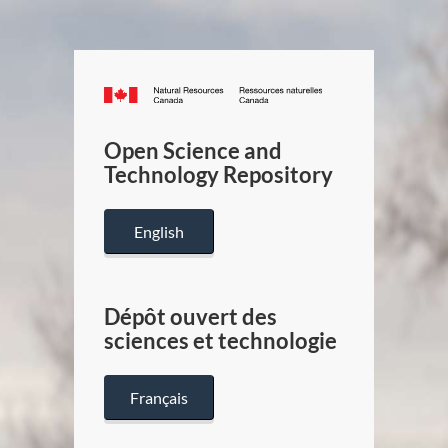
Canada.ca
/
Gouverneme
Open Science and
du
Technology Repository
Canada
English
Dépôt ouvert des
sciences et technologie
Français