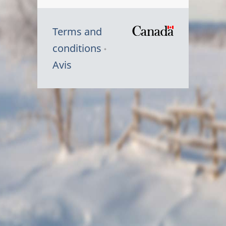
Terms and
/
conditions
Symbole
Avis
du
gouvernem
du
Canada