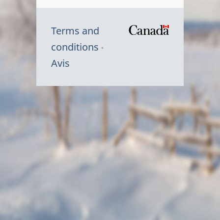
Terms and
/
conditions
Symbole
Avis
du
gouvernem
du
Canada