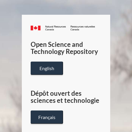
Canada.ca
/
Gouverneme
Open Science and
du
Technology Repository
Canada
English
Dépôt ouvert des
sciences et technologie
Français