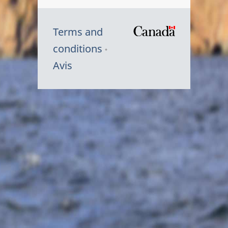
Terms and
/
conditions
Symbole
Avis
du
gouvernem
du
Canada