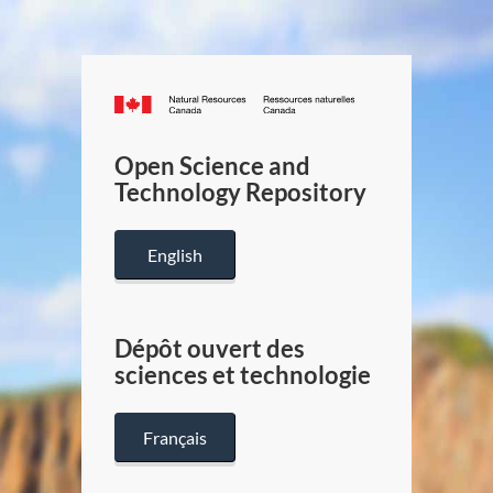
Canada.ca
/
Gouverneme
Open Science and
du
Technology Repository
Canada
English
Dépôt ouvert des
sciences et technologie
Français