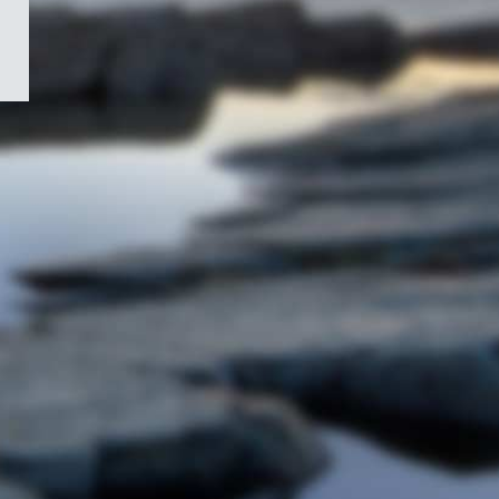
/
Symbole
du
gouvernement
du
Canada