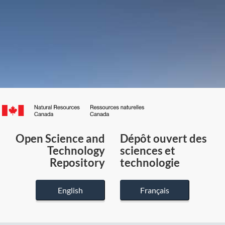
Canada.ca
/
Gouvernement
Open Science and
Dépôt ouvert des
du
Technology
sciences et
Canada
Repository
technologie
English
Français