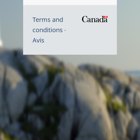
Terms and
/
conditions
Symbole
Avis
du
gouvernem
du
Canada