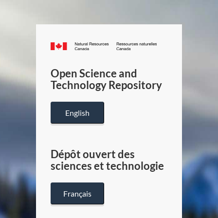
Canada.ca
/
Gouverneme
Open Science and
du
Technology Repository
Canada
English
Dépôt ouvert des
sciences et technologie
Français