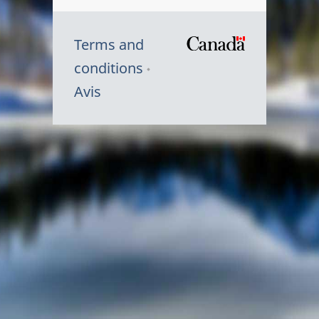
Terms and
/
conditions
Symbole
Avis
du
gouvernem
du
Canada