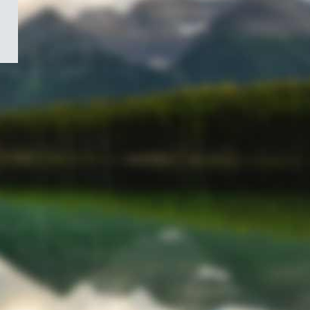
/
Symbole
du
gouvernement
du
Canada