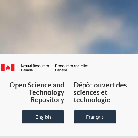
Canada.ca
/
Gouvernement
Open Science and
Dépôt ouvert des
du
Technology
sciences et
Canada
Repository
technologie
English
Français