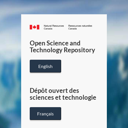
Canada.ca
/
Gouverneme
Open Science and
du
Technology Repository
Canada
English
Dépôt ouvert des
sciences et technologie
Français