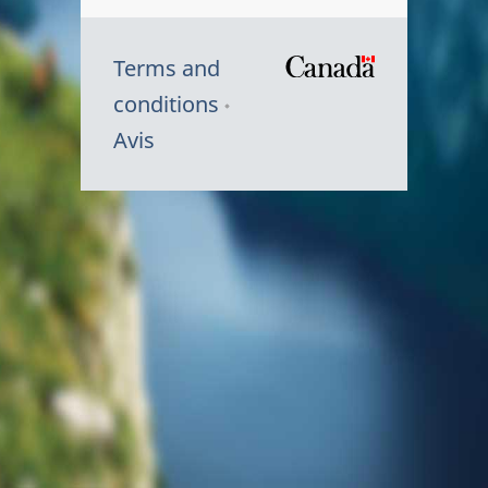
Terms and
/
conditions
Symbole
Avis
du
gouvernem
du
Canada