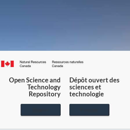
Canada.ca
/
Gouvernement
Open Science and
Dépôt ouvert des
du
Technology
sciences et
Canada
Repository
technologie
English
Français