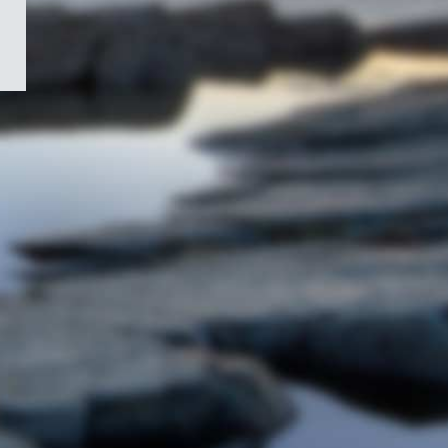
/
Symbole
du
gouvernement
du
Canada