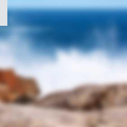
/
Symbole
du
gouvernement
du
Canada