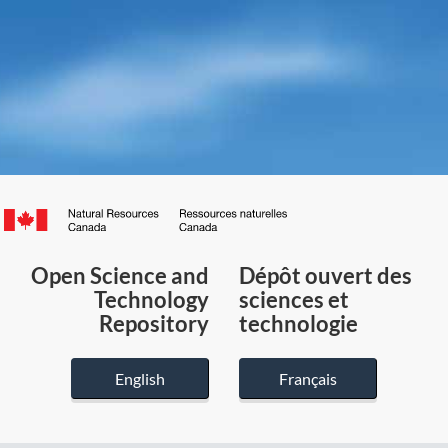
Canada.ca
/
Gouvernement
Open Science and
Dépôt ouvert des
du
Technology
sciences et
Canada
Repository
technologie
English
Français