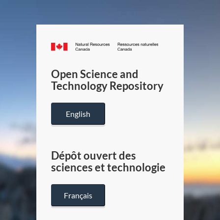
Canada.ca
/
Gouverneme
Open Science and
du
Technology Repository
Canada
English
Dépôt ouvert des
sciences et technologie
Français