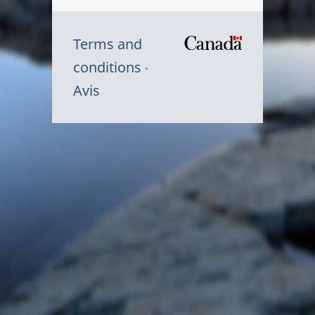
Terms and
/
conditions
Symbole
Avis
du
gouvernem
du
Canada