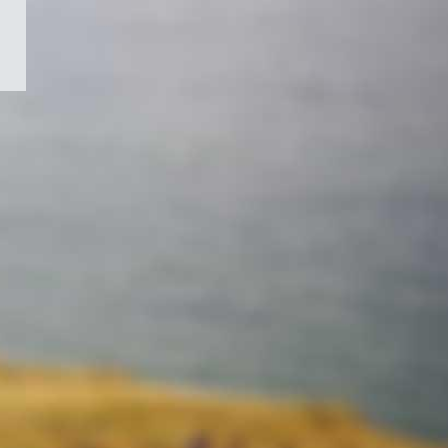
/
Symbole
du
gouvernement
du
Canada