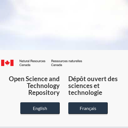
Canada.ca
/
Gouvernement
Open Science and
Dépôt ouvert des
du
Technology
sciences et
Canada
Repository
technologie
English
Français