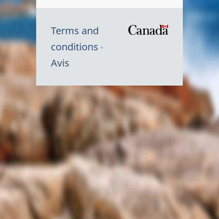
Terms and
/
conditions
Symbole
Avis
du
gouvernem
du
Canada