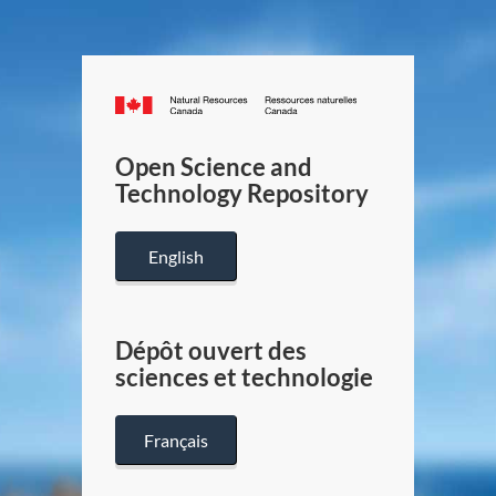
Canada.ca
/
Gouverneme
Open Science and
du
Technology Repository
Canada
English
Dépôt ouvert des
sciences et technologie
Français