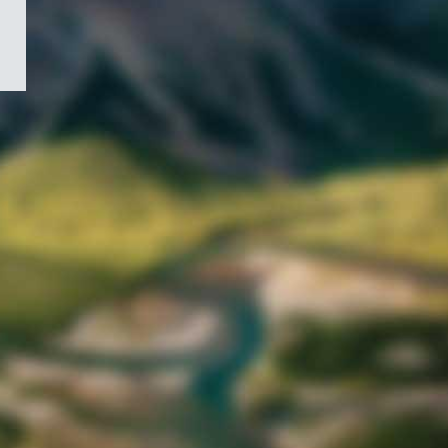
/
Symbole
du
gouvernement
du
Canada