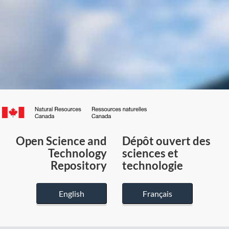
Canada.ca
/
Gouvernement
Open Science and
Dépôt ouvert des
du
Technology
sciences et
Canada
Repository
technologie
English
Français