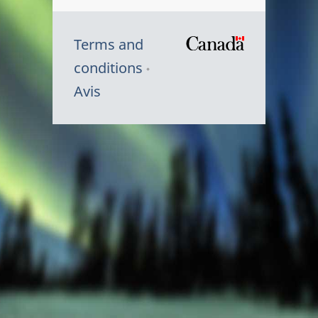
Terms and
/
conditions
Symbole
Avis
du
gouvernem
du
Canada