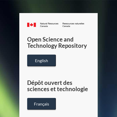
Canada.ca
/
Gouverneme
Open Science and
du
Technology Repository
Canada
English
Dépôt ouvert des
sciences et technologie
Français