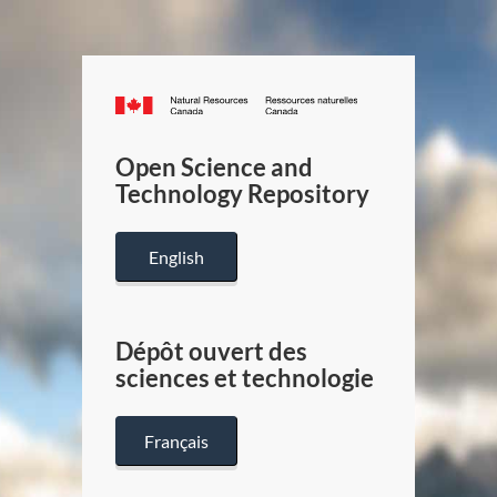
Canada.ca
/
Gouverneme
Open Science and
du
Technology Repository
Canada
English
Dépôt ouvert des
sciences et technologie
Français