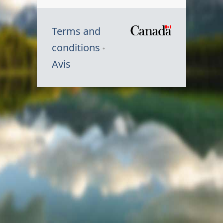
Terms and
/
conditions
Symbole
Avis
du
gouvernem
du
Canada