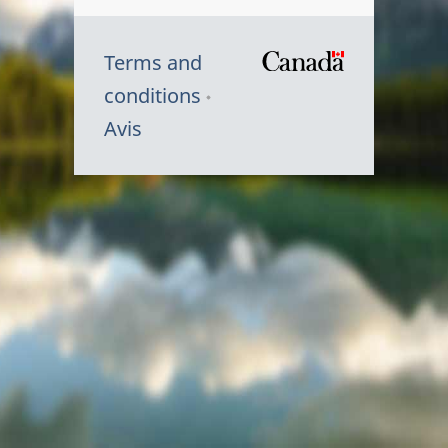
Terms and
/
conditions
Symbole
Avis
du
gouvernem
du
Canada