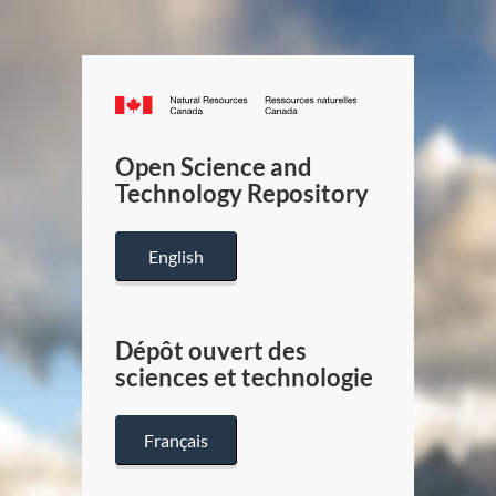
Canada.ca
/
Gouverneme
Open Science and
du
Technology Repository
Canada
English
Dépôt ouvert des
sciences et technologie
Français