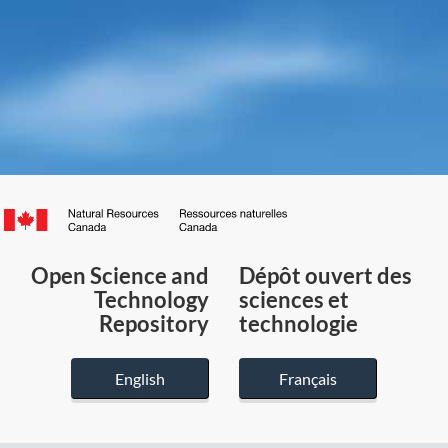
Canada.ca
/
Gouvernement
Open Science and
Dépôt ouvert des
du
Technology
sciences et
Canada
Repository
technologie
English
Français