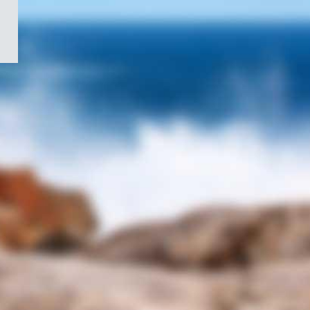
/
Symbole
du
gouvernement
du
Canada