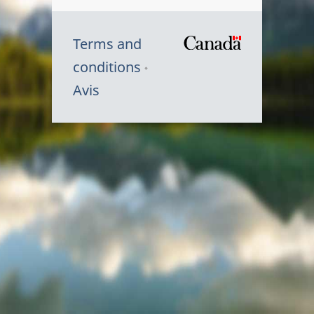
Terms and
/
conditions
Symbole
Avis
du
gouvernem
du
Canada