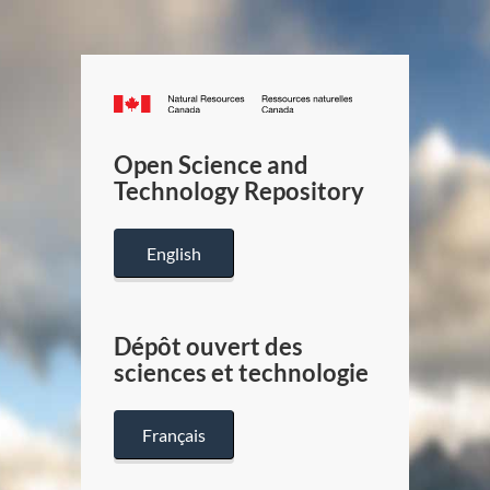
Canada.ca
/
Gouverneme
Open Science and
du
Technology Repository
Canada
English
Dépôt ouvert des
sciences et technologie
Français