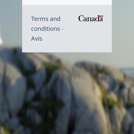
Terms and
/
conditions
Symbole
Avis
du
gouvernem
du
Canada