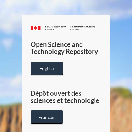
Canada.ca
/
Gouverneme
Open Science and
du
Technology Repository
Canada
English
Dépôt ouvert des
sciences et technologie
Français