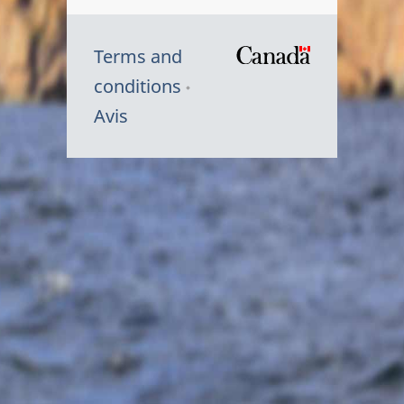
Terms and
/
conditions
Symbole
Avis
du
gouvernem
du
Canada