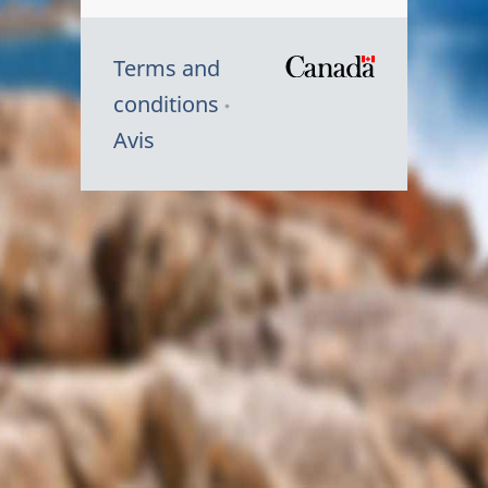
Terms and
/
conditions
Symbole
Avis
du
gouvernem
du
Canada