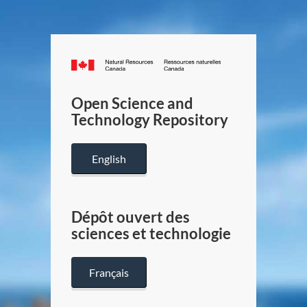
Canada.ca
/
Gouverneme
Open Science and
du
Technology Repository
Canada
English
Dépôt ouvert des
sciences et technologie
Français