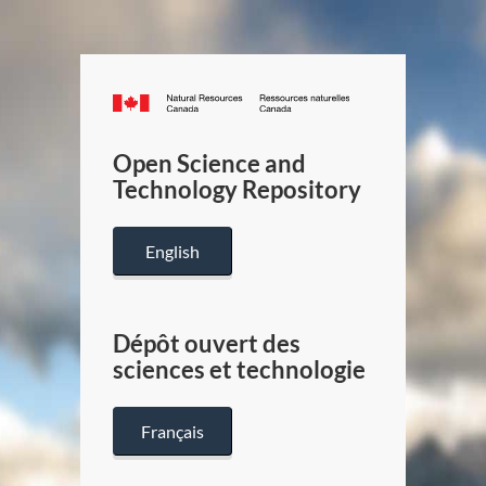
Canada.ca
/
Gouverneme
Open Science and
du
Technology Repository
Canada
English
Dépôt ouvert des
sciences et technologie
Français