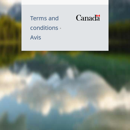
Terms and
/
conditions
Symbole
Avis
du
gouvernem
du
Canada