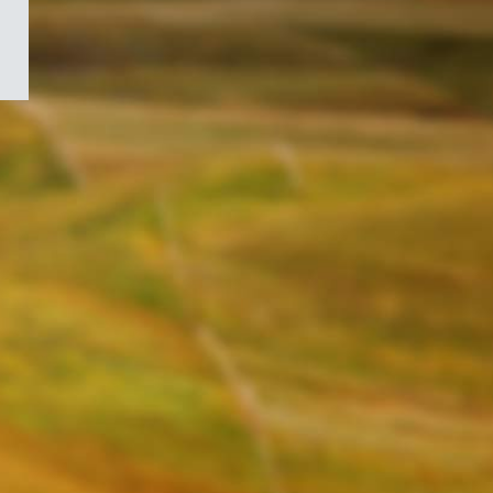
/
Symbole
du
gouvernement
du
Canada